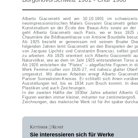
Alberto Giacometti wird am 10.10.1901 im schweizer
neoimpressionistischen Malers Giovanni Giacometti gebor
Kunststudium an der École des Beaux-Arts sowie an der É
geht Alberto Giacometti nach Paris, wo er biss 1925
Chaumière die Bildhauerklasse von Antoine Bourdelle besu
Ab 1925 bezieht er gemeinsam mit seinem Bruder Diego
folgenden Jahren lernt Giacometti an den Beispielen der p
von Jacques Lipchitz und Constantin Brancusi, selbst groß
zu arbeiten. Ab 1925 orientiert sich Alberto Giacometti a
Naturvölker, wie an dem im Jahr 1925 entstandenen Torso a
Ab 1926 entstehen die "Plates" – abgeflachte Figuren in 
Werk Femme-cuiller von 1926-27, mit nahezu glatter Ober
umgesetzt. Mit diesen Arbeiten erregt Alberto Giacome
Pariser Surrealisten-Kreises. Er schließt sich ihnen vorü
Ausstellungen teil, bis es 1934 zum Bruch kommt. In diese
Plastiken und auch Zeichnungen.
In der zweiten Hälfte der 1930er Jahre arbeitet Alberto 
Figuren werden immer kleiner, mitunter nur zentimetergro
Zeichnungen, das malerische Werk ist für ihn später durch
Sie interessieren sich für Werke