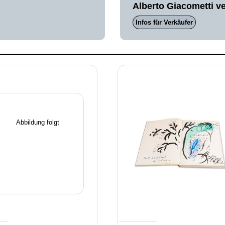
Alberto Giacometti v
Infos für Verkäufer