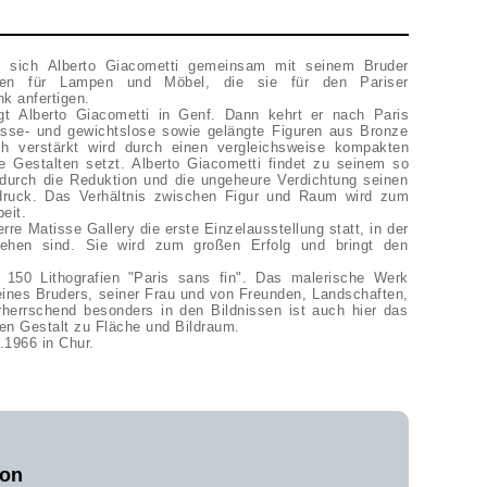
nt sich Alberto Giacometti gemeinsam mit seinem Bruder
fen für Lampen und Möbel, die sie für den Pariser
nk anfertigen.
ngt Alberto Giacometti in Genf. Dann kehrt er nach Paris
sse- und gewichtslose sowie gelängte Figuren aus Bronze
h verstärkt wird durch einen vergleichsweise kompakten
e Gestalten setzt. Alberto Giacometti findet zu seinem so
t durch die Reduktion und die ungeheure Verdichtung seinen
ruck. Das Verhältnis zwischen Figur und Raum wird zum
beit.
erre Matisse Gallery die erste Einzelausstellung statt, in der
sehen sind. Sie wird zum großen Erfolg und bringt den
 150 Lithografien "Paris sans fin". Das malerische Werk
seines Bruders, seiner Frau und von Freunden, Landschaften,
Vorherrschend besonders in den Bildnissen ist auch hier das
en Gestalt zu Fläche und Bildraum.
.1966 in Chur.
von