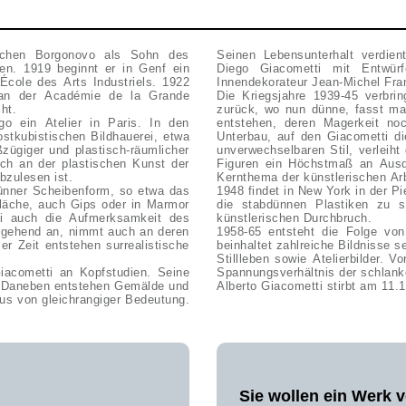
ischen Borgonovo als Sohn des
Seinen Lebensunterhalt verdie
en. 1919 beginnt er in Genf ein
Diego Giacometti mit Entwür
cole des Arts Industriels. 1922
Innendekorateur Jean-Michel Fra
 an der Académie de la Grande
Die Kriegsjahre 1939-45 verbri
cht.
zurück, wo nun dünne, fasst ma
 ein Atelier in Paris. In den
entstehen, deren Magerkeit noc
ostkubistischen Bildhauerei, etwa
Unterbau, auf den Giacometti di
zügiger und plastisch-räumlicher
unverwechselbaren Stil, verleih
uch an der plastischen Kunst der
Figuren ein Höchstmaß an Ausd
bzulesen ist.
Kernthema der künstlerischen Ar
dünner Scheibenform, so etwa das
1948 findet in New York in der Pi
fläche, auch Gips oder in Marmor
die stabdünnen Plastiken zu 
tti auch die Aufmerksamkeit des
künstlerischen Durchbruch.
bergehend an, nimmt auch an deren
1958-65 entsteht die Folge von
r Zeit entstehen surrealistische
beinhaltet zahlreiche Bildnisse 
Stillleben sowie Atelierbilder. 
Giacometti an Kopfstudien. Seine
Spannungsverhältnis der schlank
ß. Daneben entstehen Gemälde und
Alberto Giacometti stirbt am 11.1
aus von gleichrangiger Bedeutung.
Sie wollen ein Werk 